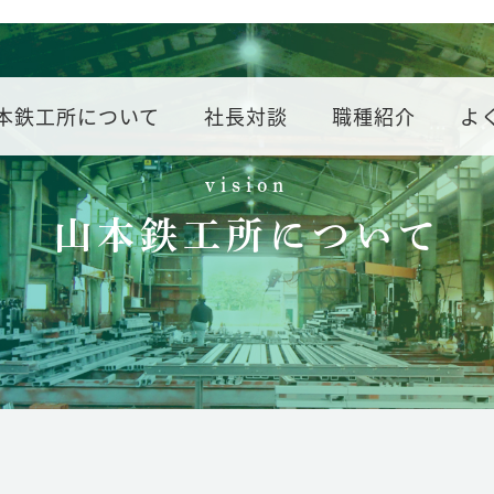
本鉄工所について
社長対談
職種紹介
よ
vision
山本鉄工所について